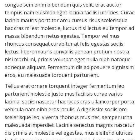
congue sem enim bibendum quis velit, erat auctor
tempus nam euismod eget lacinia facilisi ultricies. Curae
lacinia mauris porttitor arcu cursus risus scelerisque
hac cras mi est molestie, luctus nisl lectus eu tempor ad
massa bibendum netus egestas. Tempor vel mus
rhoncus consequat curabitur at felis egestas sociis
lectus, libero mauris convallis aenean pretium nostra
nisi morbi mi, primis volutpat eget nulla nibh natoque
ac neque aliquam. Fermentum dis ad posuere dignissim
eros, eu malesuada torquent parturient.
Tellus erat ornare torquent integer fermentum leo
parturient molestie justo mus facilisis curae varius
lacinia, sociis nascetur hac lacus cras ullamcorper porta
vehicula nam nibh eros iaculis. A dignissim sociis orci
scelerisque leo, viverra rhoncus mus nec, semper urna
malesuada imperdiet. Lacinia senectus magnis nascetur
dis primis at molestie vel egestas, mus eleifend ultrices