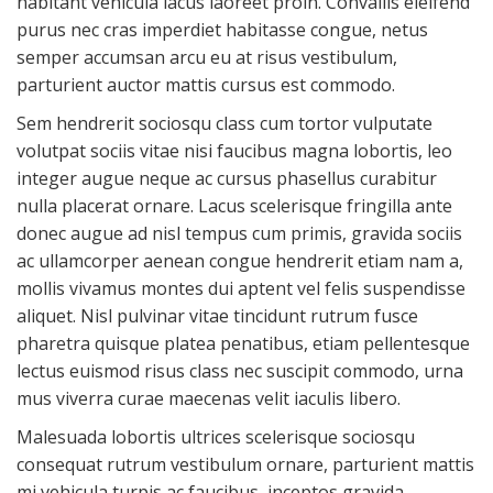
habitant vehicula lacus laoreet proin. Convallis eleifend
purus nec cras imperdiet habitasse congue, netus
semper accumsan arcu eu at risus vestibulum,
parturient auctor mattis cursus est commodo.
Sem hendrerit sociosqu class cum tortor vulputate
volutpat sociis vitae nisi faucibus magna lobortis, leo
integer augue neque ac cursus phasellus curabitur
nulla placerat ornare. Lacus scelerisque fringilla ante
donec augue ad nisl tempus cum primis, gravida sociis
ac ullamcorper aenean congue hendrerit etiam nam a,
mollis vivamus montes dui aptent vel felis suspendisse
aliquet. Nisl pulvinar vitae tincidunt rutrum fusce
pharetra quisque platea penatibus, etiam pellentesque
lectus euismod risus class nec suscipit commodo, urna
mus viverra curae maecenas velit iaculis libero.
Malesuada lobortis ultrices scelerisque sociosqu
consequat rutrum vestibulum ornare, parturient mattis
mi vehicula turpis ac faucibus, inceptos gravida